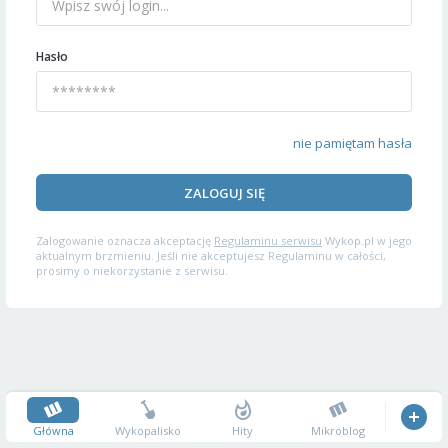
Hasło
nie pamiętam hasła
ZALOGUJ SIĘ
Zalogowanie oznacza akceptację
Regulaminu serwisu
Wykop.pl w jego
aktualnym brzmieniu. Jeśli nie akceptujesz Regulaminu w całości,
prosimy o niekorzystanie z serwisu.
Główna
Wykopalisko
Hity
Mikroblog