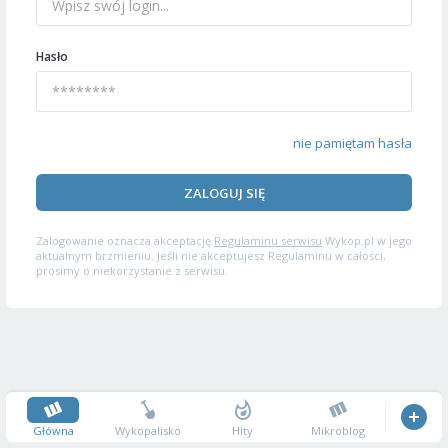
Hasło
nie pamiętam hasła
ZALOGUJ SIĘ
Zalogowanie oznacza akceptację
Regulaminu serwisu
Wykop.pl w jego
aktualnym brzmieniu. Jeśli nie akceptujesz Regulaminu w całości,
prosimy o niekorzystanie z serwisu.
Główna
Wykopalisko
Hity
Mikroblog