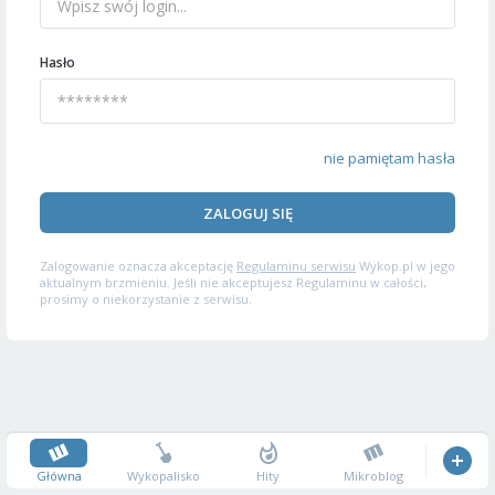
Hasło
nie pamiętam hasła
ZALOGUJ SIĘ
Zalogowanie oznacza akceptację
Regulaminu serwisu
Wykop.pl w jego
aktualnym brzmieniu. Jeśli nie akceptujesz Regulaminu w całości,
prosimy o niekorzystanie z serwisu.
Główna
Wykopalisko
Hity
Mikroblog