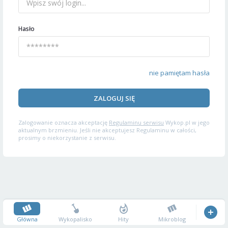
Hasło
nie pamiętam hasła
ZALOGUJ SIĘ
Zalogowanie oznacza akceptację
Regulaminu serwisu
Wykop.pl w jego
aktualnym brzmieniu. Jeśli nie akceptujesz Regulaminu w całości,
prosimy o niekorzystanie z serwisu.
Główna
Wykopalisko
Hity
Mikroblog