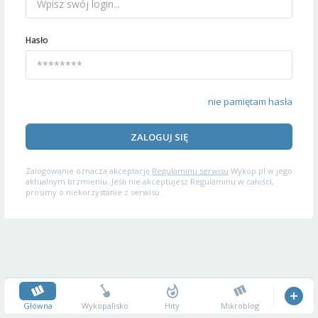
Hasło
nie pamiętam hasła
ZALOGUJ SIĘ
Zalogowanie oznacza akceptację
Regulaminu serwisu
Wykop.pl w jego
aktualnym brzmieniu. Jeśli nie akceptujesz Regulaminu w całości,
prosimy o niekorzystanie z serwisu.
Główna
Wykopalisko
Hity
Mikroblog