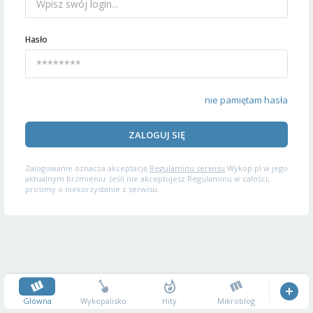
Hasło
nie pamiętam hasła
ZALOGUJ SIĘ
Zalogowanie oznacza akceptację
Regulaminu serwisu
Wykop.pl w jego
aktualnym brzmieniu. Jeśli nie akceptujesz Regulaminu w całości,
prosimy o niekorzystanie z serwisu.
Główna
Wykopalisko
Hity
Mikroblog