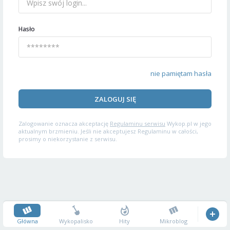
Hasło
nie pamiętam hasła
ZALOGUJ SIĘ
Zalogowanie oznacza akceptację
Regulaminu serwisu
Wykop.pl w jego
aktualnym brzmieniu. Jeśli nie akceptujesz Regulaminu w całości,
prosimy o niekorzystanie z serwisu.
Główna
Wykopalisko
Hity
Mikroblog