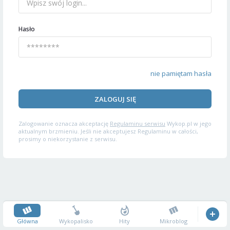
Hasło
nie pamiętam hasła
ZALOGUJ SIĘ
Zalogowanie oznacza akceptację
Regulaminu serwisu
Wykop.pl w jego
aktualnym brzmieniu. Jeśli nie akceptujesz Regulaminu w całości,
prosimy o niekorzystanie z serwisu.
Główna
Wykopalisko
Hity
Mikroblog