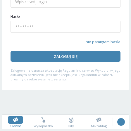
Hasło
nie pamiętam hasła
ZALOGUJ SIĘ
Zalogowanie oznacza akceptację
Regulaminu serwisu
Wykop.pl w jego
aktualnym brzmieniu. Jeśli nie akceptujesz Regulaminu w całości,
prosimy o niekorzystanie z serwisu.
Główna
Wykopalisko
Hity
Mikroblog