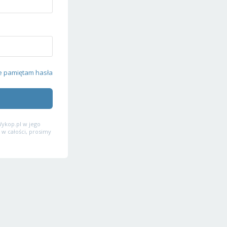
e pamiętam hasła
ykop.pl w jego
 w całości, prosimy