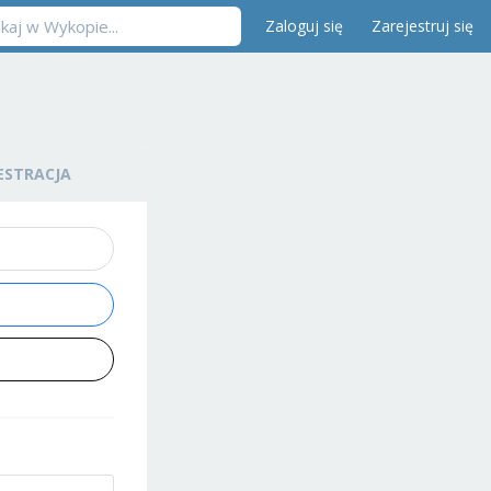
Zaloguj się
Zarejestruj się
ESTRACJA