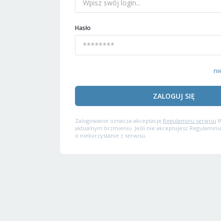
Hasło
ni
ZALOGUJ SIĘ
Zalogowanie oznacza akceptację
Regulaminu serwisu
W
aktualnym brzmieniu. Jeśli nie akceptujesz Regulaminu
o niekorzystanie z serwisu.