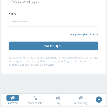
Hasło
nie pamiętam hasła
ZALOGUJ SIĘ
Zalogowanie oznacza akceptację
Regulaminu serwisu
Wykop.pl w jego
aktualnym brzmieniu. Jeśli nie akceptujesz Regulaminu w całości,
prosimy o niekorzystanie z serwisu.
Główna
Wykopalisko
Hity
Mikroblog