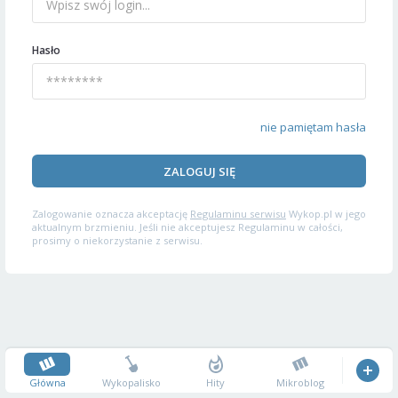
Hasło
nie pamiętam hasła
ZALOGUJ SIĘ
Zalogowanie oznacza akceptację
Regulaminu serwisu
Wykop.pl w jego
aktualnym brzmieniu. Jeśli nie akceptujesz Regulaminu w całości,
prosimy o niekorzystanie z serwisu.
Główna
Wykopalisko
Hity
Mikroblog