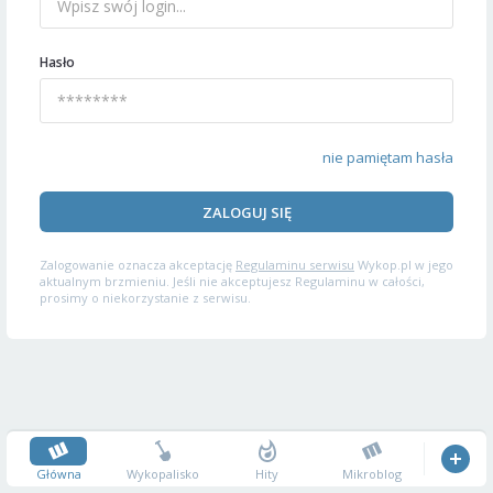
Hasło
nie pamiętam hasła
ZALOGUJ SIĘ
Zalogowanie oznacza akceptację
Regulaminu serwisu
Wykop.pl w jego
aktualnym brzmieniu. Jeśli nie akceptujesz Regulaminu w całości,
prosimy o niekorzystanie z serwisu.
Główna
Wykopalisko
Hity
Mikroblog