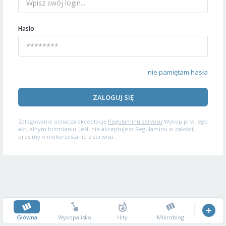
Hasło
nie pamiętam hasła
ZALOGUJ SIĘ
Zalogowanie oznacza akceptację
Regulaminu serwisu
Wykop.pl w jego
aktualnym brzmieniu. Jeśli nie akceptujesz Regulaminu w całości,
prosimy o niekorzystanie z serwisu.
Główna
Wykopalisko
Hity
Mikroblog