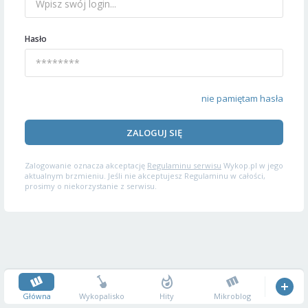
Hasło
nie pamiętam hasła
ZALOGUJ SIĘ
Zalogowanie oznacza akceptację
Regulaminu serwisu
Wykop.pl w jego
aktualnym brzmieniu. Jeśli nie akceptujesz Regulaminu w całości,
prosimy o niekorzystanie z serwisu.
Główna
Wykopalisko
Hity
Mikroblog