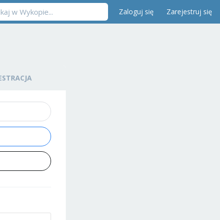
Zaloguj się
Zarejestruj się
ESTRACJA