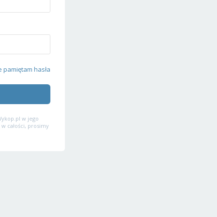
e pamiętam hasła
ykop.pl w jego
 w całości, prosimy