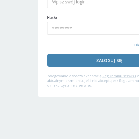
Hasło
ni
ZALOGUJ SIĘ
Zalogowanie oznacza akceptację
Regulaminu serwisu
W
aktualnym brzmieniu. Jeśli nie akceptujesz Regulaminu
o niekorzystanie z serwisu.