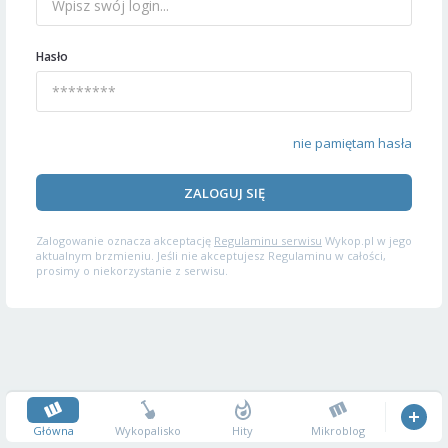
Hasło
nie pamiętam hasła
ZALOGUJ SIĘ
Zalogowanie oznacza akceptację
Regulaminu serwisu
Wykop.pl w jego
aktualnym brzmieniu. Jeśli nie akceptujesz Regulaminu w całości,
prosimy o niekorzystanie z serwisu.
Główna
Wykopalisko
Hity
Mikroblog