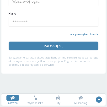
Hasło
nie pamiętam hasła
ZALOGUJ SIĘ
Zalogowanie oznacza akceptację
Regulaminu serwisu
Wykop.pl w jego
aktualnym brzmieniu. Jeśli nie akceptujesz Regulaminu w całości,
prosimy o niekorzystanie z serwisu.
Główna
Wykopalisko
Hity
Mikroblog