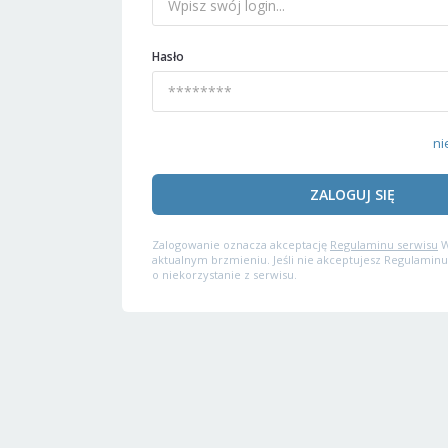
Hasło
ni
ZALOGUJ SIĘ
Zalogowanie oznacza akceptację
Regulaminu serwisu
W
aktualnym brzmieniu. Jeśli nie akceptujesz Regulaminu
o niekorzystanie z serwisu.