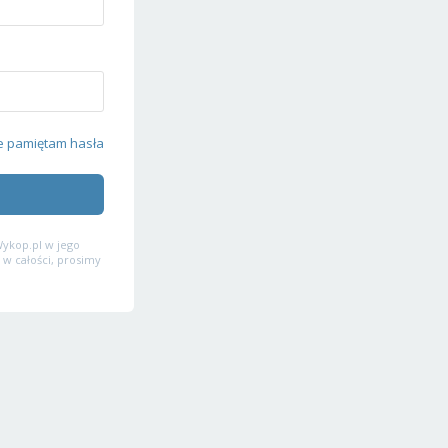
e pamiętam hasła
ykop.pl w jego
 w całości, prosimy