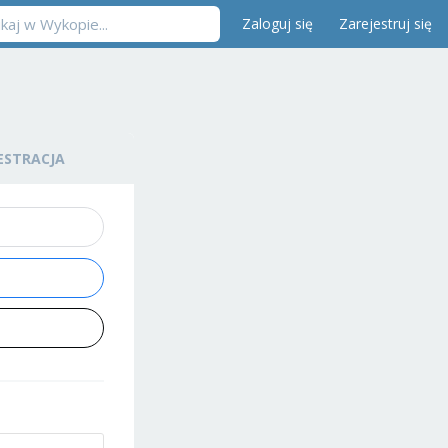
Zaloguj się
Zarejestruj się
ESTRACJA