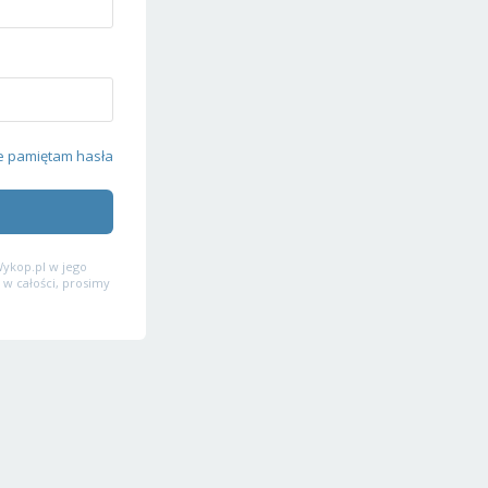
e pamiętam hasła
ykop.pl w jego
 w całości, prosimy