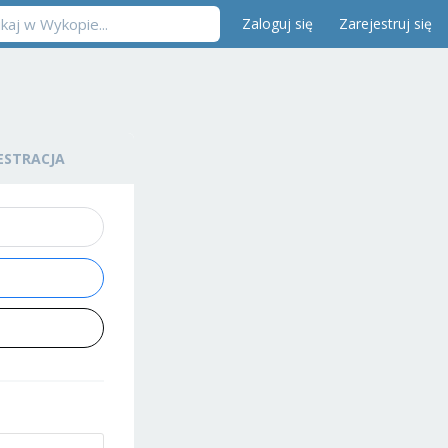
Zaloguj się
Zarejestruj się
ESTRACJA