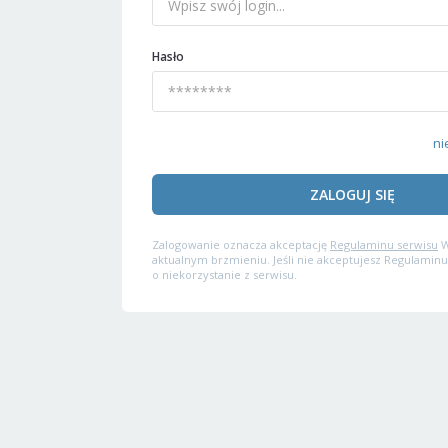
Hasło
ni
ZALOGUJ SIĘ
Zalogowanie oznacza akceptację
Regulaminu serwisu
W
aktualnym brzmieniu. Jeśli nie akceptujesz Regulaminu
o niekorzystanie z serwisu.