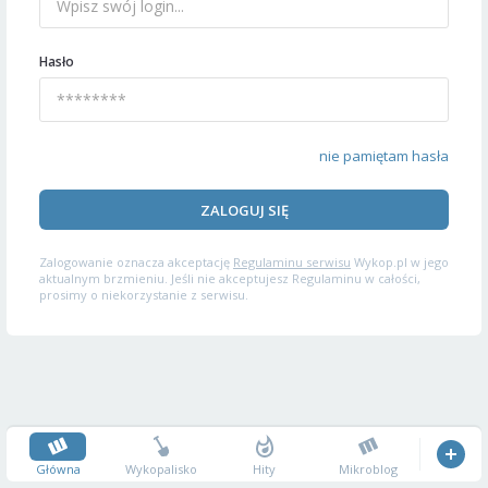
Hasło
nie pamiętam hasła
ZALOGUJ SIĘ
Zalogowanie oznacza akceptację
Regulaminu serwisu
Wykop.pl w jego
aktualnym brzmieniu. Jeśli nie akceptujesz Regulaminu w całości,
prosimy o niekorzystanie z serwisu.
Główna
Wykopalisko
Hity
Mikroblog