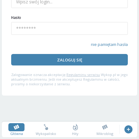
Hasło
nie pamiętam hasła
ZALOGUJ SIĘ
Zalogowanie oznacza akceptację
Regulaminu serwisu
Wykop.pl w jego
aktualnym brzmieniu. Jeśli nie akceptujesz Regulaminu w całości,
prosimy o niekorzystanie z serwisu.
Główna
Wykopalisko
Hity
Mikroblog