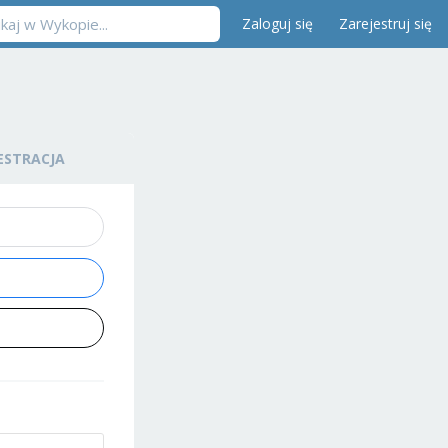
Zaloguj się
Zarejestruj się
ESTRACJA