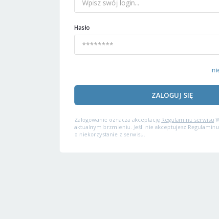
Hasło
ni
ZALOGUJ SIĘ
Zalogowanie oznacza akceptację
Regulaminu serwisu
W
aktualnym brzmieniu. Jeśli nie akceptujesz Regulaminu
o niekorzystanie z serwisu.