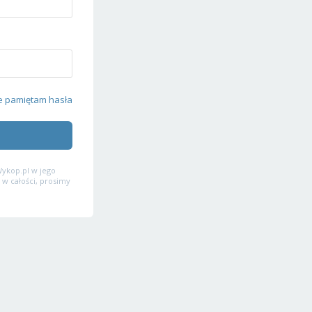
e pamiętam hasła
ykop.pl w jego
 w całości, prosimy