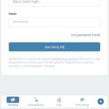
Hasło
nie pamiętam hasła
ZALOGUJ SIĘ
Zalogowanie oznacza akceptację
Regulaminu serwisu
Wykop.pl w jego
aktualnym brzmieniu. Jeśli nie akceptujesz Regulaminu w całości,
prosimy o niekorzystanie z serwisu.
Główna
Wykopalisko
Hity
Mikroblog