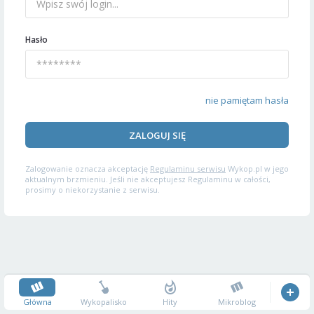
Hasło
nie pamiętam hasła
ZALOGUJ SIĘ
Zalogowanie oznacza akceptację
Regulaminu serwisu
Wykop.pl w jego
aktualnym brzmieniu. Jeśli nie akceptujesz Regulaminu w całości,
prosimy o niekorzystanie z serwisu.
Główna
Wykopalisko
Hity
Mikroblog