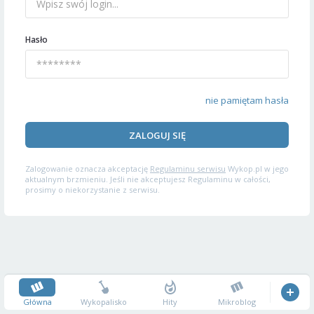
Hasło
nie pamiętam hasła
ZALOGUJ SIĘ
Zalogowanie oznacza akceptację
Regulaminu serwisu
Wykop.pl w jego
aktualnym brzmieniu. Jeśli nie akceptujesz Regulaminu w całości,
prosimy o niekorzystanie z serwisu.
Główna
Wykopalisko
Hity
Mikroblog