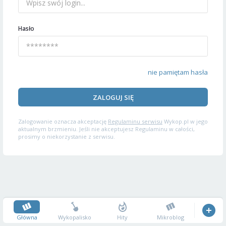
Hasło
nie pamiętam hasła
ZALOGUJ SIĘ
Zalogowanie oznacza akceptację
Regulaminu serwisu
Wykop.pl w jego
aktualnym brzmieniu. Jeśli nie akceptujesz Regulaminu w całości,
prosimy o niekorzystanie z serwisu.
Główna
Wykopalisko
Hity
Mikroblog