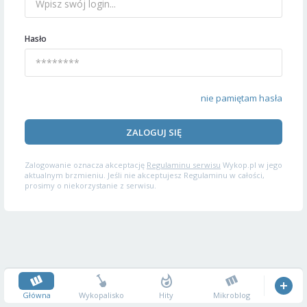
Hasło
nie pamiętam hasła
ZALOGUJ SIĘ
Zalogowanie oznacza akceptację
Regulaminu serwisu
Wykop.pl w jego
aktualnym brzmieniu. Jeśli nie akceptujesz Regulaminu w całości,
prosimy o niekorzystanie z serwisu.
Główna
Wykopalisko
Hity
Mikroblog