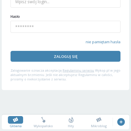
Hasło
nie pamiętam hasła
ZALOGUJ SIĘ
Zalogowanie oznacza akceptację
Regulaminu serwisu
Wykop.pl w jego
aktualnym brzmieniu. Jeśli nie akceptujesz Regulaminu w całości,
prosimy o niekorzystanie z serwisu.
Główna
Wykopalisko
Hity
Mikroblog