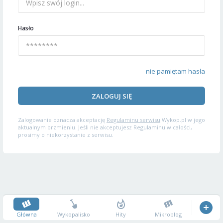
Hasło
nie pamiętam hasła
ZALOGUJ SIĘ
Zalogowanie oznacza akceptację
Regulaminu serwisu
Wykop.pl w jego
aktualnym brzmieniu. Jeśli nie akceptujesz Regulaminu w całości,
prosimy o niekorzystanie z serwisu.
Główna
Wykopalisko
Hity
Mikroblog