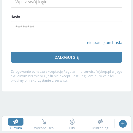
Hasło
nie pamiętam hasła
ZALOGUJ SIĘ
Zalogowanie oznacza akceptację
Regulaminu serwisu
Wykop.pl w jego
aktualnym brzmieniu. Jeśli nie akceptujesz Regulaminu w całości,
prosimy o niekorzystanie z serwisu.
Główna
Wykopalisko
Hity
Mikroblog