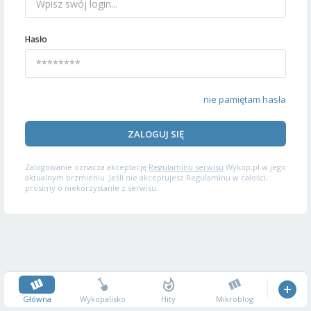
Hasło
nie pamiętam hasła
ZALOGUJ SIĘ
Zalogowanie oznacza akceptację
Regulaminu serwisu
Wykop.pl w jego
aktualnym brzmieniu. Jeśli nie akceptujesz Regulaminu w całości,
prosimy o niekorzystanie z serwisu.
Główna
Wykopalisko
Hity
Mikroblog