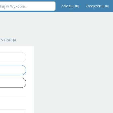
Zaloguj się
Zarejestruj się
ESTRACJA