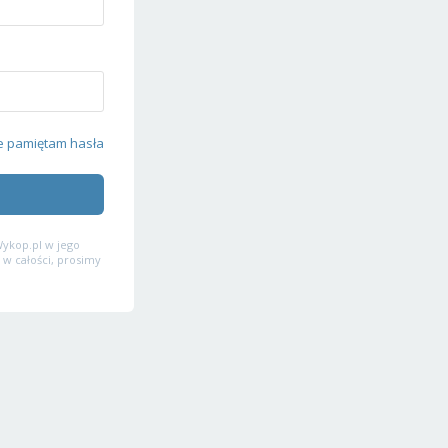
e pamiętam hasła
ykop.pl w jego
 w całości, prosimy