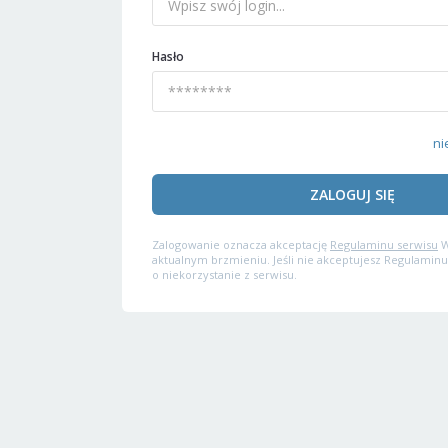
Hasło
ni
ZALOGUJ SIĘ
Zalogowanie oznacza akceptację
Regulaminu serwisu
W
aktualnym brzmieniu. Jeśli nie akceptujesz Regulaminu
o niekorzystanie z serwisu.