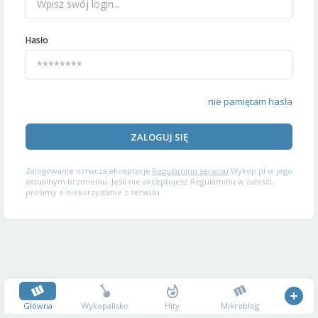
Hasło
nie pamiętam hasła
ZALOGUJ SIĘ
Zalogowanie oznacza akceptację
Regulaminu serwisu
Wykop.pl w jego
aktualnym brzmieniu. Jeśli nie akceptujesz Regulaminu w całości,
prosimy o niekorzystanie z serwisu.
Główna
Wykopalisko
Hity
Mikroblog