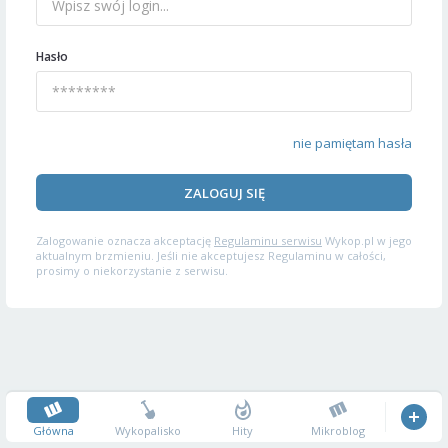
Hasło
nie pamiętam hasła
ZALOGUJ SIĘ
Zalogowanie oznacza akceptację
Regulaminu serwisu
Wykop.pl w jego
aktualnym brzmieniu. Jeśli nie akceptujesz Regulaminu w całości,
prosimy o niekorzystanie z serwisu.
Główna
Wykopalisko
Hity
Mikroblog