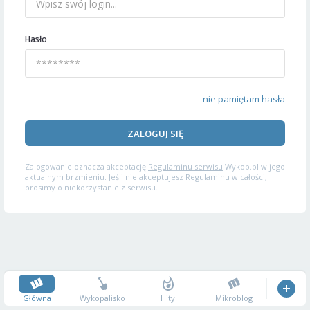
Hasło
nie pamiętam hasła
ZALOGUJ SIĘ
Zalogowanie oznacza akceptację
Regulaminu serwisu
Wykop.pl w jego
aktualnym brzmieniu. Jeśli nie akceptujesz Regulaminu w całości,
prosimy o niekorzystanie z serwisu.
Główna
Wykopalisko
Hity
Mikroblog