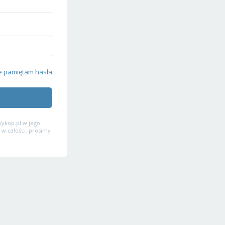
e pamiętam hasła
ykop.pl w jego
 w całości, prosimy