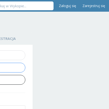
Zaloguj się
Zarejestruj się
ESTRACJA