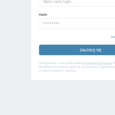
Hasło
ni
ZALOGUJ SIĘ
Zalogowanie oznacza akceptację
Regulaminu serwisu
W
aktualnym brzmieniu. Jeśli nie akceptujesz Regulaminu
o niekorzystanie z serwisu.