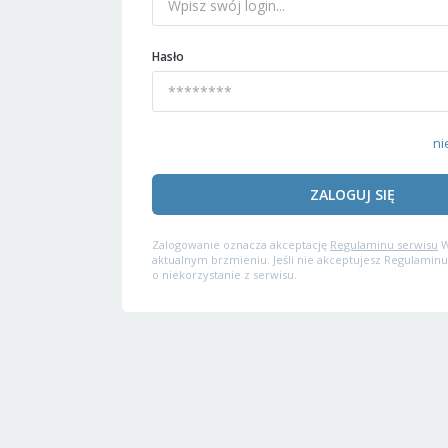
Hasło
ni
ZALOGUJ SIĘ
Zalogowanie oznacza akceptację
Regulaminu serwisu
W
aktualnym brzmieniu. Jeśli nie akceptujesz Regulaminu
o niekorzystanie z serwisu.