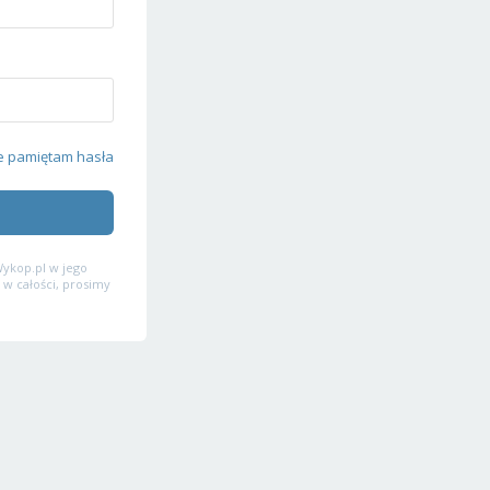
e pamiętam hasła
ykop.pl w jego
 w całości, prosimy