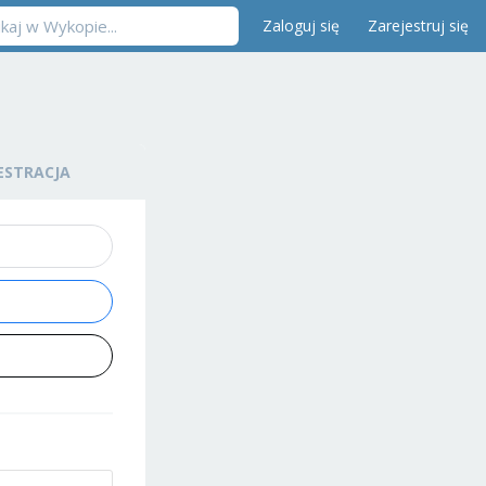
Zaloguj się
Zarejestruj się
ESTRACJA