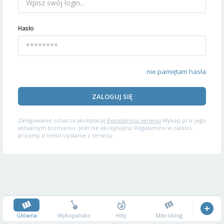
Hasło
nie pamiętam hasła
ZALOGUJ SIĘ
Zalogowanie oznacza akceptację
Regulaminu serwisu
Wykop.pl w jego
aktualnym brzmieniu. Jeśli nie akceptujesz Regulaminu w całości,
prosimy o niekorzystanie z serwisu.
Główna
Wykopalisko
Hity
Mikroblog