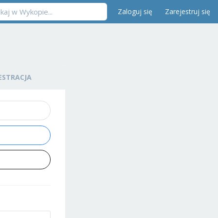
Zaloguj się
Zarejestruj się
ESTRACJA