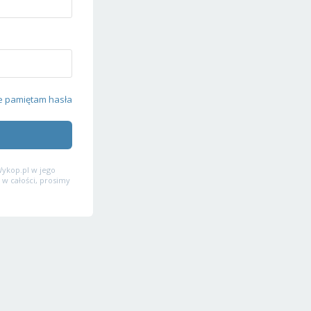
e pamiętam hasła
ykop.pl w jego
 w całości, prosimy