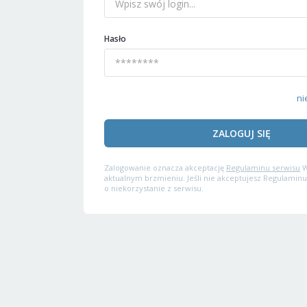
Hasło
ni
ZALOGUJ SIĘ
Zalogowanie oznacza akceptację
Regulaminu serwisu
W
aktualnym brzmieniu. Jeśli nie akceptujesz Regulaminu
o niekorzystanie z serwisu.