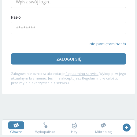
Hasło
nie pamiętam hasła
ZALOGUJ SIĘ
Zalogowanie oznacza akceptację
Regulaminu serwisu
Wykop.pl w jego
aktualnym brzmieniu. Jeśli nie akceptujesz Regulaminu w całości,
prosimy o niekorzystanie z serwisu.
Główna
Wykopalisko
Hity
Mikroblog