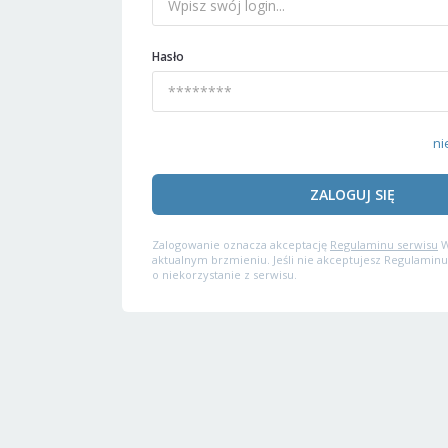
Hasło
ni
ZALOGUJ SIĘ
Zalogowanie oznacza akceptację
Regulaminu serwisu
W
aktualnym brzmieniu. Jeśli nie akceptujesz Regulaminu
o niekorzystanie z serwisu.