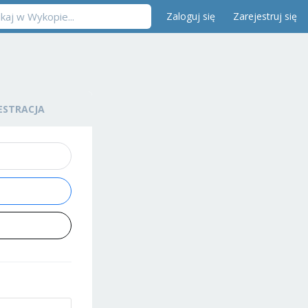
Zaloguj się
Zarejestruj się
ESTRACJA