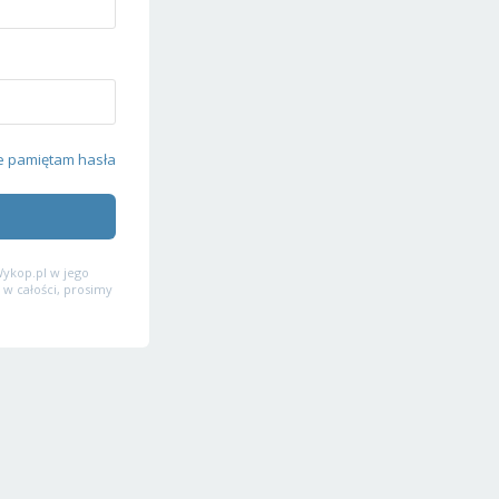
e pamiętam hasła
ykop.pl w jego
 w całości, prosimy