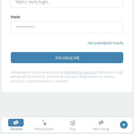
Hasło
nie pamiętam hasła
ZALOGUJ SIĘ
Zalogowanie oznacza akceptację
Regulaminu serwisu
Wykop.pl w jego
aktualnym brzmieniu. Jeśli nie akceptujesz Regulaminu w całości,
prosimy o niekorzystanie z serwisu.
Główna
Wykopalisko
Hity
Mikroblog