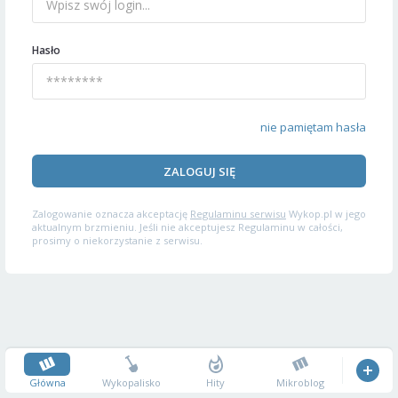
Hasło
nie pamiętam hasła
ZALOGUJ SIĘ
Zalogowanie oznacza akceptację
Regulaminu serwisu
Wykop.pl w jego
aktualnym brzmieniu. Jeśli nie akceptujesz Regulaminu w całości,
prosimy o niekorzystanie z serwisu.
Główna
Wykopalisko
Hity
Mikroblog