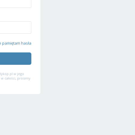
e pamiętam hasła
ykop.pl w jego
 w całości, prosimy