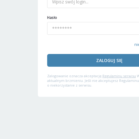
Hasło
ni
ZALOGUJ SIĘ
Zalogowanie oznacza akceptację
Regulaminu serwisu
W
aktualnym brzmieniu. Jeśli nie akceptujesz Regulaminu
o niekorzystanie z serwisu.