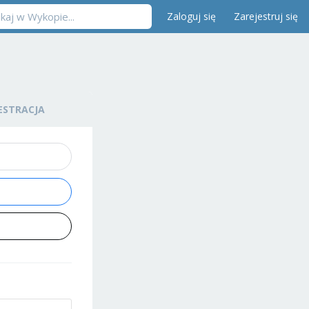
Zaloguj się
Zarejestruj się
ESTRACJA