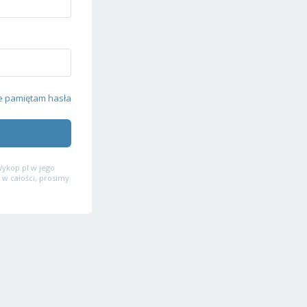
e pamiętam hasła
ykop.pl w jego
 w całości, prosimy