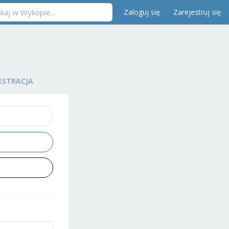
Zaloguj się
Zarejestruj się
ESTRACJA