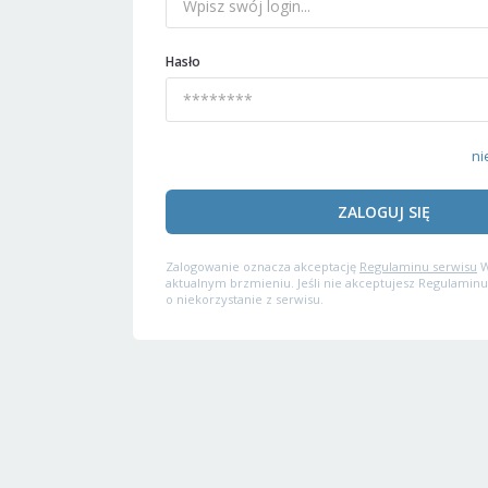
Hasło
ni
ZALOGUJ SIĘ
Zalogowanie oznacza akceptację
Regulaminu serwisu
W
aktualnym brzmieniu. Jeśli nie akceptujesz Regulaminu
o niekorzystanie z serwisu.