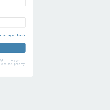
e pamiętam hasła
ykop.pl w jego
 w całości, prosimy