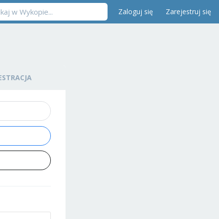
Zaloguj się
Zarejestruj się
ESTRACJA