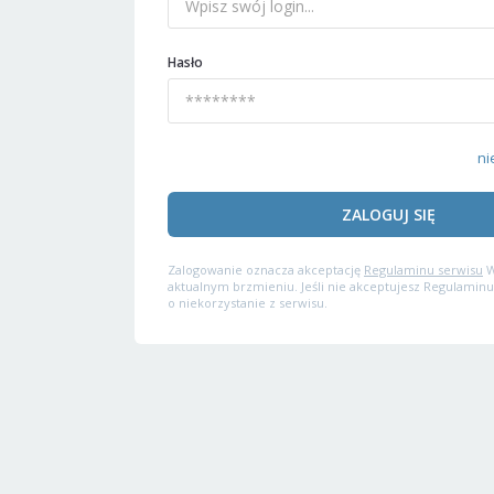
Hasło
ni
ZALOGUJ SIĘ
Zalogowanie oznacza akceptację
Regulaminu serwisu
W
aktualnym brzmieniu. Jeśli nie akceptujesz Regulaminu
o niekorzystanie z serwisu.