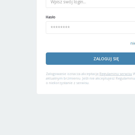
Hasło
ni
ZALOGUJ SIĘ
Zalogowanie oznacza akceptację
Regulaminu serwisu
W
aktualnym brzmieniu. Jeśli nie akceptujesz Regulaminu
o niekorzystanie z serwisu.