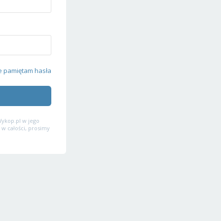
e pamiętam hasła
ykop.pl w jego
 w całości, prosimy