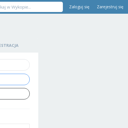
Zaloguj się
Zarejestruj się
ESTRACJA