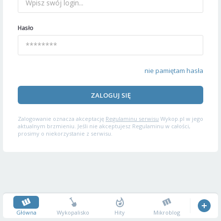
Hasło
nie pamiętam hasła
ZALOGUJ SIĘ
Zalogowanie oznacza akceptację
Regulaminu serwisu
Wykop.pl w jego
aktualnym brzmieniu. Jeśli nie akceptujesz Regulaminu w całości,
prosimy o niekorzystanie z serwisu.
Główna
Wykopalisko
Hity
Mikroblog