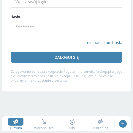
Hasło
nie pamiętam hasła
ZALOGUJ SIĘ
Zalogowanie oznacza akceptację
Regulaminu serwisu
Wykop.pl w jego
aktualnym brzmieniu. Jeśli nie akceptujesz Regulaminu w całości,
prosimy o niekorzystanie z serwisu.
Główna
Wykopalisko
Hity
Mikroblog